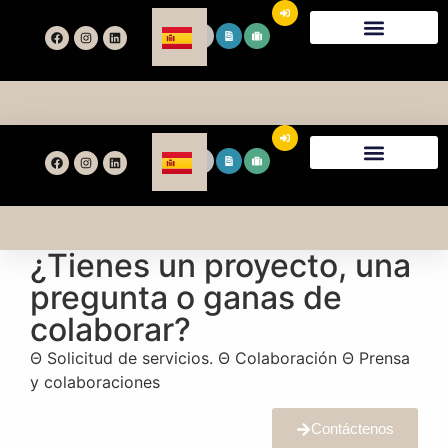
¿Quiénes Somos?
Nuestra Historia
Servicios Y Prestaciones
Únete A Nosotros
¿Quiénes Somos?
Nuestra Historia
Servicios Y Prestaciones
Únete A Nosotros
¿Tienes un proyecto, una
pregunta o ganas de
colaborar?
Θ Solicitud de servicios. Θ Colaboración Θ Prensa
y colaboraciones
Contáctenos