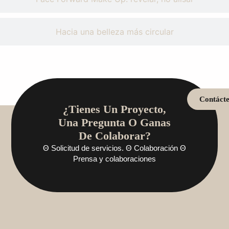
Hacia una belleza más circular
Contáct
¿Tienes Un Proyecto,
Una Pregunta O Ganas
De Colaborar?
Θ Solicitud de servicios. Θ Colaboración Θ
Prensa y colaboraciones