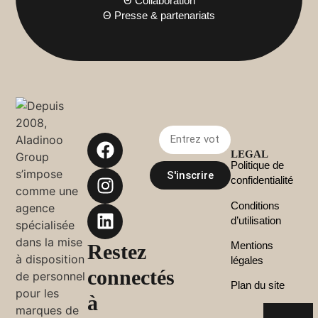
Θ Collaboration
Θ Presse & partenariats
LEGAL
Politique de
S'inscrire
confidentialité
Conditions
d’utilisation
Mentions
Restez
légales
connectés
Plan du site
à